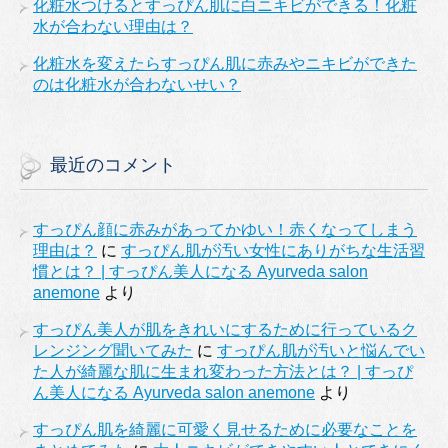
化粧水つけるとすっぴん肌に白ニキビができる！化粧
水が合わない理由は？
化粧水を変えたらすっぴん肌に赤みやニキビができた
のは化粧水が合わないせい？
最近のコメント
すっぴん顔に赤みがあってかゆい！赤くなってしまう
理由は？
に
すっぴん肌が汚い女性にありがちな生活習
慣とは？ | すっぴん美人になる Ayurveda salon
anemone
より
すっぴん美人が肌をきれいにするために行っているク
レンジング聞いてみた
に
すっぴん肌が汚いと悩んでい
た人が綺麗な肌に生まれ変わった方法とは？ | すっぴ
ん美人になる Ayurveda salon anemone
より
すっぴん肌を綺麗に可愛く見せるために必要なことを