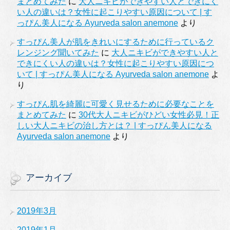
まとめてみた
に
大人ニキビができやすい人とできにく
い人の違いは？女性に起こりやすい原因について | す
っぴん美人になる Ayurveda salon anemone
より
すっぴん美人が肌をきれいにするために行っているク
レンジング聞いてみた
に
大人ニキビができやすい人と
できにくい人の違いは？女性に起こりやすい原因につ
いて | すっぴん美人になる Ayurveda salon anemone
よ
り
すっぴん肌を綺麗に可愛く見せるために必要なことを
まとめてみた
に
30代大人ニキビがひどい女性必見！正
しい大人ニキビの治し方とは？ | すっぴん美人になる
Ayurveda salon anemone
より
アーカイブ
2019年3月
2019年1月