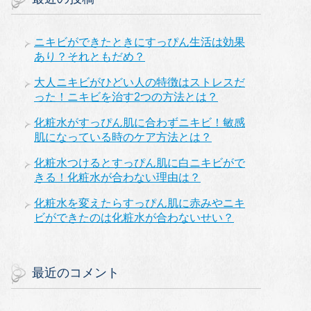
ニキビができたときにすっぴん生活は効果
あり？それともだめ？
大人ニキビがひどい人の特徴はストレスだ
った！ニキビを治す2つの方法とは？
化粧水がすっぴん肌に合わずニキビ！敏感
肌になっている時のケア方法とは？
化粧水つけるとすっぴん肌に白ニキビがで
きる！化粧水が合わない理由は？
化粧水を変えたらすっぴん肌に赤みやニキ
ビができたのは化粧水が合わないせい？
最近のコメント