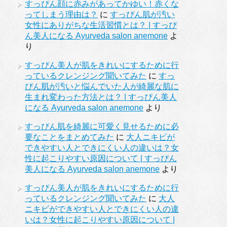
すっぴん顔に赤みがあってかゆい！赤くな
ってしまう理由は？
に
すっぴん肌が汚い
女性にありがちな生活習慣とは？ | すっぴ
ん美人になる Ayurveda salon anemone
よ
り
すっぴん美人が肌をきれいにするために行
っているクレンジング聞いてみた
に
すっ
ぴん肌が汚いと悩んでいた人が綺麗な肌に
生まれ変わった方法とは？ | すっぴん美人
になる Ayurveda salon anemone
より
すっぴん肌を綺麗に可愛く見せるために必
要なことをまとめてみた
に
大人ニキビが
できやすい人とできにくい人の違いは？女
性に起こりやすい原因について | すっぴん
美人になる Ayurveda salon anemone
より
すっぴん美人が肌をきれいにするために行
っているクレンジング聞いてみた
に
大人
ニキビができやすい人とできにくい人の違
いは？女性に起こりやすい原因について |